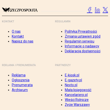
KONTAKT
REGULAMIN
O nas
Polityka Prywatności
Kontakt
Zmiana ustawień zgód
Napisz do nas
Regulamin serwisu
Informacje o nadawcy
Deklaracja dostępności
REKLAMA I PRENUMERATA
PARTNERZY
Reklama
E-kiosk.pl
Ogłoszenia
E-gazety.pl
Prenumerata
Nexto.pl
Archiwum
Mała księgowość
Kancelarierp.pl
Wieści Rolnicze
Życie Warszawy