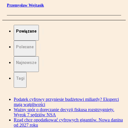
Przemysław Wojtasik
Powiązane
Polecane
Najnowsze
Tagi
Podatek cyfrowy przyniesie budżetowi miliardy? Eksperci
mają wątpliwości
Ważny spór o doręczanie decyzji fiskusa rozstrzygnięty.
Wyrok 7 sędziów NSA
Rząd chce opodatkować cyfrowych gigantów. Nowa danina
od 2027 roku