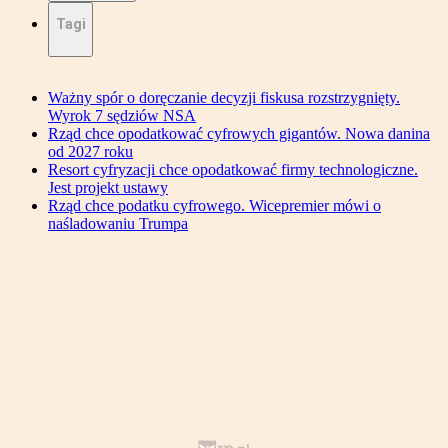
Tagi
Ważny spór o doręczanie decyzji fiskusa rozstrzygnięty.
Wyrok 7 sędziów NSA
Rząd chce opodatkować cyfrowych gigantów. Nowa danina
od 2027 roku
Resort cyfryzacji chce opodatkować firmy technologiczne.
Jest projekt ustawy
Rząd chce podatku cyfrowego. Wicepremier mówi o
naśladowaniu Trumpa