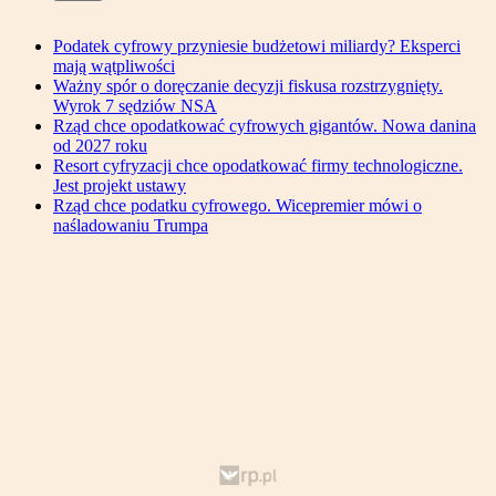
Podatek cyfrowy przyniesie budżetowi miliardy? Eksperci
mają wątpliwości
Ważny spór o doręczanie decyzji fiskusa rozstrzygnięty.
Wyrok 7 sędziów NSA
Rząd chce opodatkować cyfrowych gigantów. Nowa danina
od 2027 roku
Resort cyfryzacji chce opodatkować firmy technologiczne.
Jest projekt ustawy
Rząd chce podatku cyfrowego. Wicepremier mówi o
naśladowaniu Trumpa