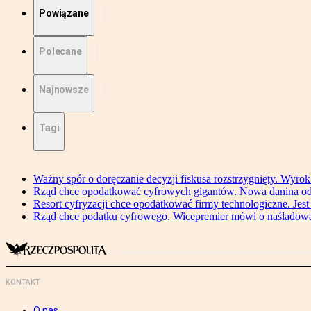
Powiązane
Polecane
Najnowsze
Tagi
Ważny spór o doręczanie decyzji fiskusa rozstrzygnięty. Wyr
Rząd chce opodatkować cyfrowych gigantów. Nowa danina od
Resort cyfryzacji chce opodatkować firmy technologiczne. Jest
Rząd chce podatku cyfrowego. Wicepremier mówi o naśladow
KONTAKT
O nas