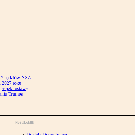
ok 7 sędziów NSA
 2027 roku
 projekt ustawy
aniu Trumpa
REGULAMIN
Polityka Prywatności