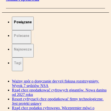
Powiązane
Polecane
Najnowsze
Tagi
Ważny spór o doręczanie decyzji fiskusa rozstrzygnięty.
Wyrok 7 sędziów NSA
Rząd chce opodatkować cyfrowych gigantów. Nowa danina
od 2027 roku
Resort cyfryzacji chce opodatkować firmy technologiczne.
Jest projekt ustawy
Rząd chce podatku cyfrowego. Wicepremier mówi o