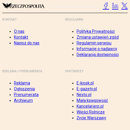
KONTAKT
REGULAMIN
O nas
Polityka Prywatności
Kontakt
Zmiana ustawień zgód
Napisz do nas
Regulamin serwisu
Informacje o nadawcy
Deklaracja dostępności
REKLAMA I PRENUMERATA
PARTNERZY
Reklama
E-kiosk.pl
Ogłoszenia
E-gazety.pl
Prenumerata
Nexto.pl
Archiwum
Mała księgowość
Kancelarierp.pl
Wieści Rolnicze
Życie Warszawy