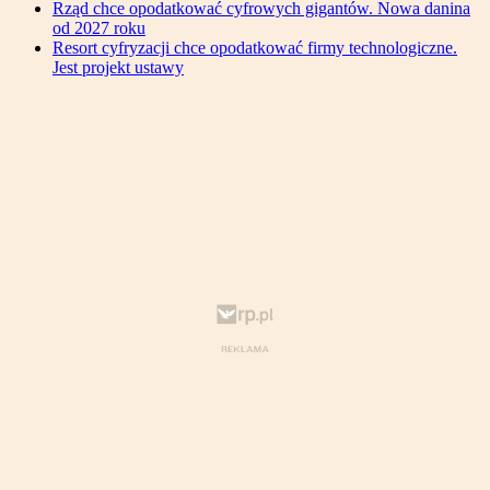
Rząd chce opodatkować cyfrowych gigantów. Nowa danina
od 2027 roku
Resort cyfryzacji chce opodatkować firmy technologiczne.
Jest projekt ustawy