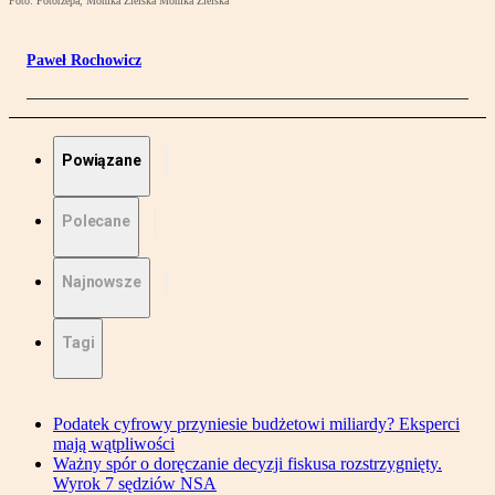
Foto: Fotorzepa, Monika Zielska Monika Zielska
Paweł Rochowicz
Powiązane
Polecane
Najnowsze
Tagi
Podatek cyfrowy przyniesie budżetowi miliardy? Eksperci
mają wątpliwości
Ważny spór o doręczanie decyzji fiskusa rozstrzygnięty.
Wyrok 7 sędziów NSA