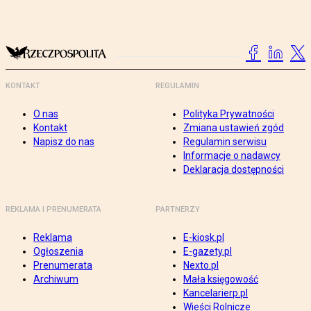
KONTAKT
REGULAMIN
O nas
Polityka Prywatności
Kontakt
Zmiana ustawień zgód
Napisz do nas
Regulamin serwisu
Informacje o nadawcy
Deklaracja dostępności
REKLAMA I PRENUMERATA
PARTNERZY
Reklama
E-kiosk.pl
Ogłoszenia
E-gazety.pl
Prenumerata
Nexto.pl
Archiwum
Mała księgowość
Kancelarierp.pl
Wieści Rolnicze