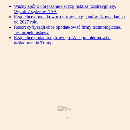
Ważny spór o doręczanie decyzji fiskusa rozstrzygnięty.
Wyrok 7 sędziów NSA
Rząd chce opodatkować cyfrowych gigantów. Nowa danina
od 2027 roku
Resort cyfryzacji chce opodatkować firmy technologiczne.
Jest projekt ustawy
Rząd chce podatku cyfrowego. Wicepremier mówi o
naśladowaniu Trumpa