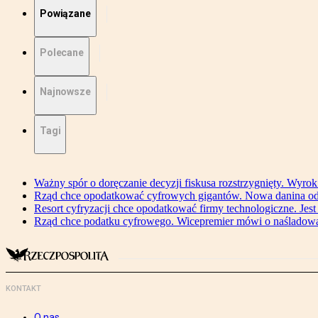
Powiązane
Polecane
Najnowsze
Tagi
Ważny spór o doręczanie decyzji fiskusa rozstrzygnięty. Wyr
Rząd chce opodatkować cyfrowych gigantów. Nowa danina od
Resort cyfryzacji chce opodatkować firmy technologiczne. Jest
Rząd chce podatku cyfrowego. Wicepremier mówi o naśladow
KONTAKT
O nas