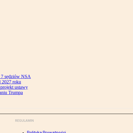
ok 7 sędziów NSA
 2027 roku
 projekt ustawy
aniu Trumpa
REGULAMIN
Polityka Prywatności