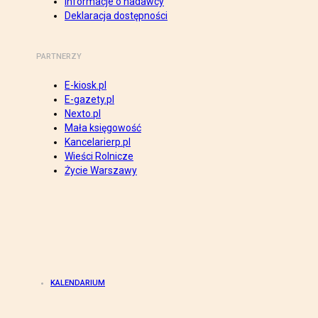
Informacje o nadawcy
Deklaracja dostępności
PARTNERZY
E-kiosk.pl
E-gazety.pl
Nexto.pl
Mała księgowość
Kancelarierp.pl
Wieści Rolnicze
Życie Warszawy
KALENDARIUM