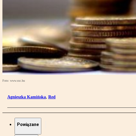
Foto: www.sxc.hu
Agnieszka Kamińska
,
Red
Powiązane