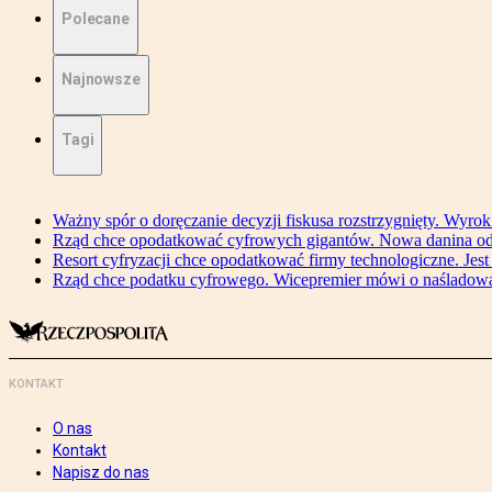
Polecane
Najnowsze
Tagi
Ważny spór o doręczanie decyzji fiskusa rozstrzygnięty. Wyr
Rząd chce opodatkować cyfrowych gigantów. Nowa danina od
Resort cyfryzacji chce opodatkować firmy technologiczne. Jest
Rząd chce podatku cyfrowego. Wicepremier mówi o naśladow
KONTAKT
O nas
Kontakt
Napisz do nas