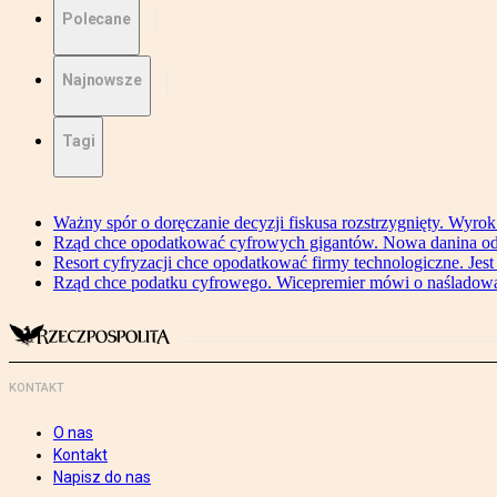
Polecane
Najnowsze
Tagi
Ważny spór o doręczanie decyzji fiskusa rozstrzygnięty. Wyr
Rząd chce opodatkować cyfrowych gigantów. Nowa danina od
Resort cyfryzacji chce opodatkować firmy technologiczne. Jest
Rząd chce podatku cyfrowego. Wicepremier mówi o naśladow
KONTAKT
O nas
Kontakt
Napisz do nas