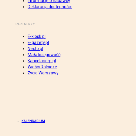
Informacje o nadawcy
Deklaracja dostępności
PARTNERZY
E-kiosk.pl
E-gazety.pl
Nexto.pl
Mała księgowość
Kancelarierp.pl
Wieści Rolnicze
Życie Warszawy
KALENDARIUM