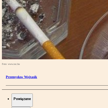
Foto: www.sxc.hu
Przemysław Wojtasik
Powiązane