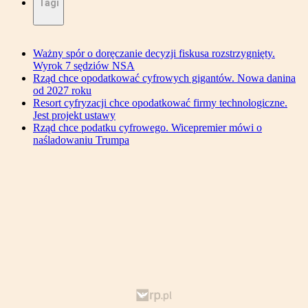
Tagi
Ważny spór o doręczanie decyzji fiskusa rozstrzygnięty.
Wyrok 7 sędziów NSA
Rząd chce opodatkować cyfrowych gigantów. Nowa danina
od 2027 roku
Resort cyfryzacji chce opodatkować firmy technologiczne.
Jest projekt ustawy
Rząd chce podatku cyfrowego. Wicepremier mówi o
naśladowaniu Trumpa