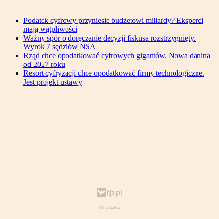
Podatek cyfrowy przyniesie budżetowi miliardy? Eksperci
mają wątpliwości
Ważny spór o doręczanie decyzji fiskusa rozstrzygnięty.
Wyrok 7 sędziów NSA
Rząd chce opodatkować cyfrowych gigantów. Nowa danina
od 2027 roku
Resort cyfryzacji chce opodatkować firmy technologiczne.
Jest projekt ustawy