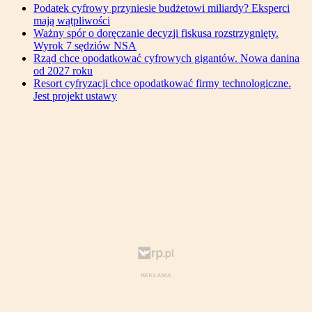
Podatek cyfrowy przyniesie budżetowi miliardy? Eksperci
mają wątpliwości
Ważny spór o doręczanie decyzji fiskusa rozstrzygnięty.
Wyrok 7 sędziów NSA
Rząd chce opodatkować cyfrowych gigantów. Nowa danina
od 2027 roku
Resort cyfryzacji chce opodatkować firmy technologiczne.
Jest projekt ustawy