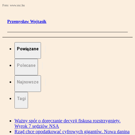
Foto: www.sxc.hu
Przemysław Wojtasik
Powiązane
Polecane
Najnowsze
Tagi
Ważny spór o doręczanie decyzji fiskusa rozstrzygnięty.
Wyrok 7 sędziów NSA
Rząd chce opodatkować cyfrowych gigantów. Nowa danina