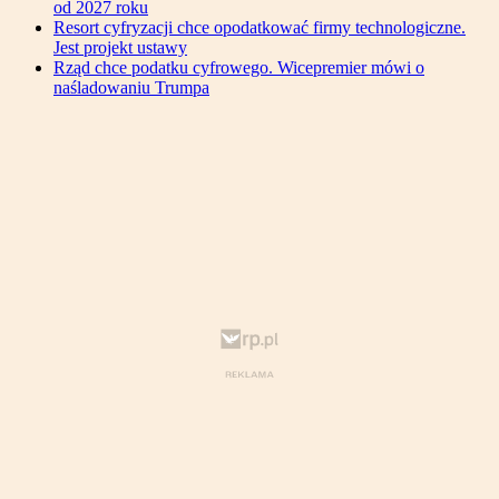
od 2027 roku
Resort cyfryzacji chce opodatkować firmy technologiczne.
Jest projekt ustawy
Rząd chce podatku cyfrowego. Wicepremier mówi o
naśladowaniu Trumpa