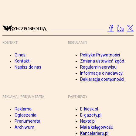
KONTAKT
REGULAMIN
O nas
Polityka Prywatności
Kontakt
Zmiana ustawień zgód
Napisz do nas
Regulamin serwisu
Informacje o nadawcy
Deklaracja dostępności
REKLAMA I PRENUMERATA
PARTNERZY
Reklama
E-kiosk.pl
Ogłoszenia
E-gazety.pl
Prenumerata
Nexto.pl
Archiwum
Mała księgowość
Kancelarierp.pl