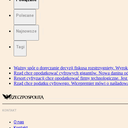
Polecane
Najnowsze
Tagi
Ważny spór o doręczanie decyzji fiskusa rozstrzygnięty. Wyr
Rząd chce opodatkować cyfrowych gigantów. Nowa danina od
Resort cyfryzacji chce opodatkować firmy technologiczne. Jest
Rząd chce podatku cyfrowego. Wicepremier mówi o naśladow
KONTAKT
O nas
Kontakt