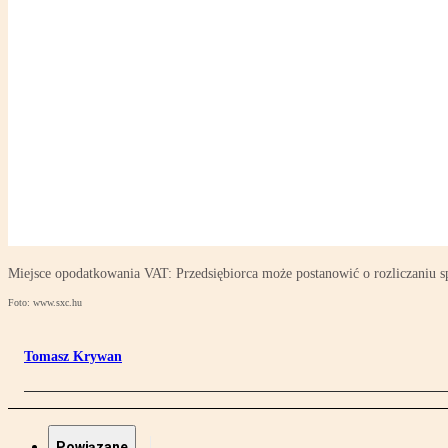
Miejsce opodatkowania VAT: Przedsiębiorca może postanowić o rozliczan
Foto: www.sxc.hu
Tomasz Krywan
Powiązane