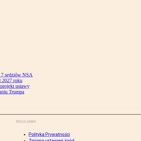
ok 7 sędziów NSA
 2027 roku
 projekt ustawy
aniu Trumpa
REGULAMIN
Polityka Prywatności
Zmiana ustawień zgód