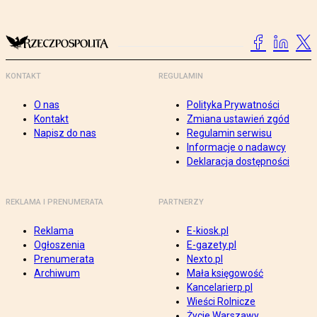
KONTAKT
REGULAMIN
O nas
Polityka Prywatności
Kontakt
Zmiana ustawień zgód
Napisz do nas
Regulamin serwisu
Informacje o nadawcy
Deklaracja dostępności
REKLAMA I PRENUMERATA
PARTNERZY
Reklama
E-kiosk.pl
Ogłoszenia
E-gazety.pl
Prenumerata
Nexto.pl
Archiwum
Mała księgowość
Kancelarierp.pl
Wieści Rolnicze
Życie Warszawy