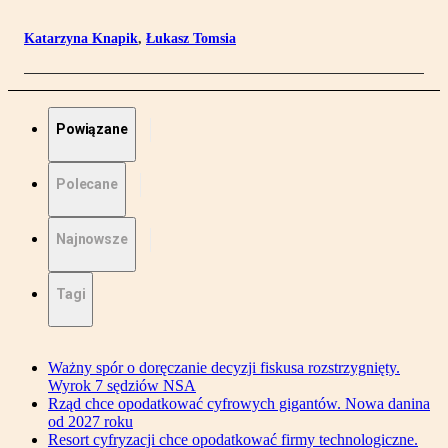
Katarzyna Knapik
,
Łukasz Tomsia
Powiązane
Polecane
Najnowsze
Tagi
Ważny spór o doręczanie decyzji fiskusa rozstrzygnięty.
Wyrok 7 sędziów NSA
Rząd chce opodatkować cyfrowych gigantów. Nowa danina
od 2027 roku
Resort cyfryzacji chce opodatkować firmy technologiczne.