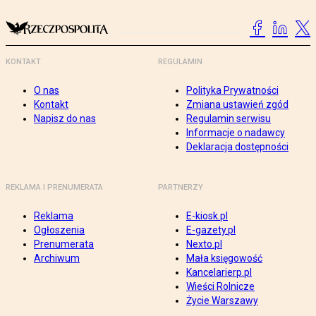
KONTAKT
REGULAMIN
O nas
Polityka Prywatności
Kontakt
Zmiana ustawień zgód
Napisz do nas
Regulamin serwisu
Informacje o nadawcy
Deklaracja dostępności
REKLAMA I PRENUMERATA
PARTNERZY
Reklama
E-kiosk.pl
Ogłoszenia
E-gazety.pl
Prenumerata
Nexto.pl
Archiwum
Mała księgowość
Kancelarierp.pl
Wieści Rolnicze
Życie Warszawy