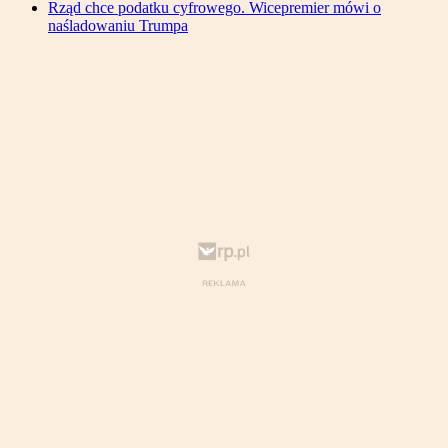
Rząd chce podatku cyfrowego. Wicepremier mówi o
naśladowaniu Trumpa