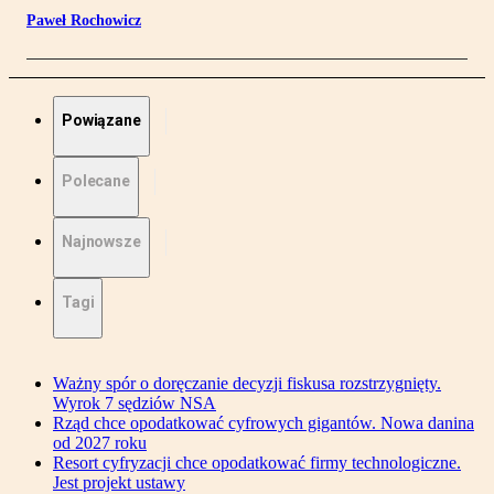
Paweł Rochowicz
Powiązane
Polecane
Najnowsze
Tagi
Ważny spór o doręczanie decyzji fiskusa rozstrzygnięty.
Wyrok 7 sędziów NSA
Rząd chce opodatkować cyfrowych gigantów. Nowa danina
od 2027 roku
Resort cyfryzacji chce opodatkować firmy technologiczne.
Jest projekt ustawy