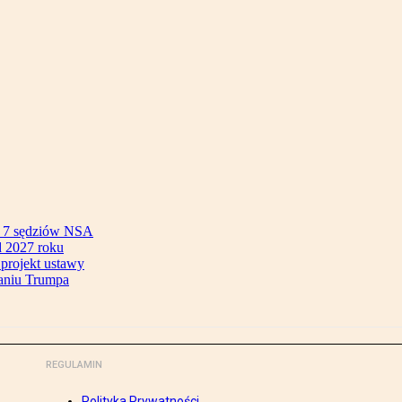
ok 7 sędziów NSA
 2027 roku
 projekt ustawy
aniu Trumpa
REGULAMIN
Polityka Prywatności