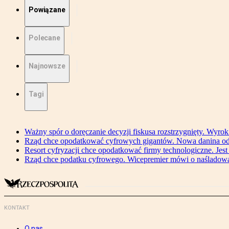
Powiązane
Polecane
Najnowsze
Tagi
Ważny spór o doręczanie decyzji fiskusa rozstrzygnięty. Wyr
Rząd chce opodatkować cyfrowych gigantów. Nowa danina od
Resort cyfryzacji chce opodatkować firmy technologiczne. Jest
Rząd chce podatku cyfrowego. Wicepremier mówi o naśladow
KONTAKT
O nas