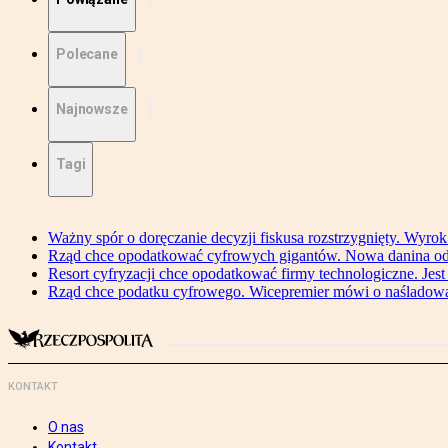
Polecane
Najnowsze
Tagi
Ważny spór o doręczanie decyzji fiskusa rozstrzygnięty. Wyr
Rząd chce opodatkować cyfrowych gigantów. Nowa danina od
Resort cyfryzacji chce opodatkować firmy technologiczne. Jest
Rząd chce podatku cyfrowego. Wicepremier mówi o naśladow
KONTAKT
O nas
Kontakt