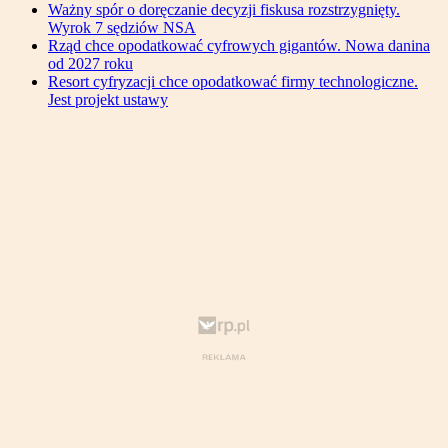
Ważny spór o doręczanie decyzji fiskusa rozstrzygnięty.
Wyrok 7 sędziów NSA
Rząd chce opodatkować cyfrowych gigantów. Nowa danina
od 2027 roku
Resort cyfryzacji chce opodatkować firmy technologiczne.
Jest projekt ustawy