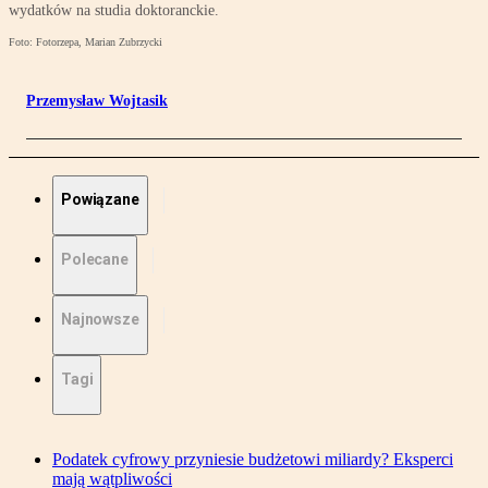
wydatków na studia doktoranckie.
Foto: Fotorzepa, Marian Zubrzycki
Przemysław Wojtasik
Powiązane
Polecane
Najnowsze
Tagi
Podatek cyfrowy przyniesie budżetowi miliardy? Eksperci
mają wątpliwości