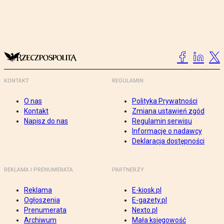
KONTAKT
REGULAMIN
O nas
Polityka Prywatności
Kontakt
Zmiana ustawień zgód
Napisz do nas
Regulamin serwisu
Informacje o nadawcy
Deklaracja dostępności
REKLAMA I PRENUMERATA
PARTNERZY
Reklama
E-kiosk.pl
Ogłoszenia
E-gazety.pl
Prenumerata
Nexto.pl
Archiwum
Mała księgowość