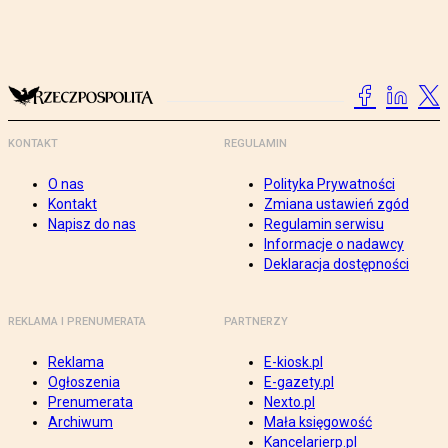
KONTAKT
REGULAMIN
O nas
Polityka Prywatności
Kontakt
Zmiana ustawień zgód
Napisz do nas
Regulamin serwisu
Informacje o nadawcy
Deklaracja dostępności
REKLAMA I PRENUMERATA
PARTNERZY
Reklama
E-kiosk.pl
Ogłoszenia
E-gazety.pl
Prenumerata
Nexto.pl
Archiwum
Mała księgowość
Kancelarierp.pl