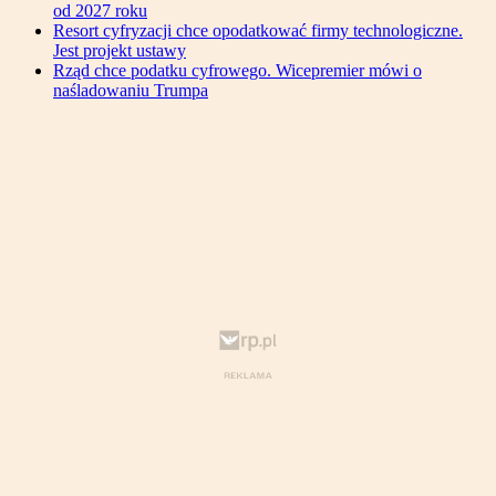
od 2027 roku
Resort cyfryzacji chce opodatkować firmy technologiczne.
Jest projekt ustawy
Rząd chce podatku cyfrowego. Wicepremier mówi o
naśladowaniu Trumpa