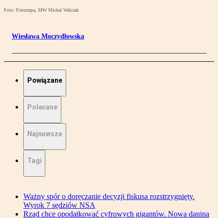
Foto: Fotorzepa, MW Michał Walczak
Wiesława Moczydłowska
Powiązane
Polecane
Najnowsze
Tagi
Ważny spór o doręczanie decyzji fiskusa rozstrzygnięty.
Wyrok 7 sędziów NSA
Rząd chce opodatkować cyfrowych gigantów. Nowa danina