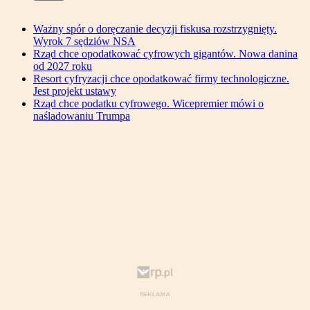
Ważny spór o doręczanie decyzji fiskusa rozstrzygnięty.
Wyrok 7 sędziów NSA
Rząd chce opodatkować cyfrowych gigantów. Nowa danina
od 2027 roku
Resort cyfryzacji chce opodatkować firmy technologiczne.
Jest projekt ustawy
Rząd chce podatku cyfrowego. Wicepremier mówi o
naśladowaniu Trumpa