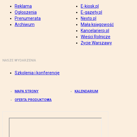
Reklama
E-kiosk.pl
Ogłoszenia
E-gazety.pl
Prenumerata
Nexto.pl
Archiwum
Mała księgowość
Kancelarierp.pl
Wieści Rolnicze
Życie Warszawy
NASZE WYDARZENIA
Szkolenia i konferencje
MAPA STRONY
KALENDARIUM
OFERTA PRODUKTOWA