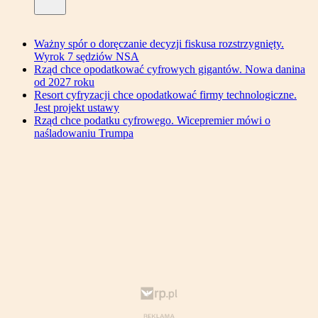
Ważny spór o doręczanie decyzji fiskusa rozstrzygnięty.
Wyrok 7 sędziów NSA
Rząd chce opodatkować cyfrowych gigantów. Nowa danina
od 2027 roku
Resort cyfryzacji chce opodatkować firmy technologiczne.
Jest projekt ustawy
Rząd chce podatku cyfrowego. Wicepremier mówi o
naśladowaniu Trumpa