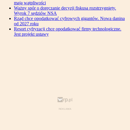
mają wątpliwości
Ważny spór o doręczanie decyzji fiskusa rozstrzygnięty.
Wyrok 7 sędziów NSA
Rząd chce opodatkować cyfrowych gigantów. Nowa danina
od 2027 roku
Resort cyfryzacji chce opodatkować firmy technologiczne.
Jest projekt ustawy