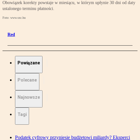
Obowiązek korekty powstaje w miesiącu, w którym upłynie 30 dni od daty
ustalonego terminu płatności.
Foto: www.sxc.hu
Red
Powiązane
Polecane
Najnowsze
Tagi
Podatek cyfrowy przyniesie budżetowi miliardy? Eksperci