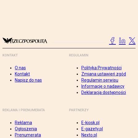
KONTAKT
REGULAMIN
O nas
Polityka Prywatności
Kontakt
Zmiana ustawień zgód
Napisz do nas
Regulamin serwisu
Informacje o nadawcy
Deklaracja dostępności
REKLAMA I PRENUMERATA
PARTNERZY
Reklama
E-kiosk.pl
Ogłoszenia
E-gazety.pl
Prenumerata
Nexto.pl