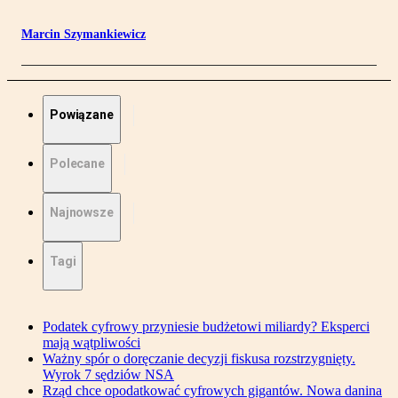
Marcin Szymankiewicz
Powiązane
Polecane
Najnowsze
Tagi
Podatek cyfrowy przyniesie budżetowi miliardy? Eksperci
mają wątpliwości
Ważny spór o doręczanie decyzji fiskusa rozstrzygnięty.
Wyrok 7 sędziów NSA
Rząd chce opodatkować cyfrowych gigantów. Nowa danina