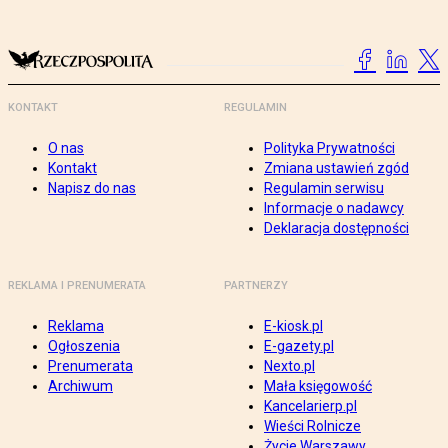
KONTAKT
REGULAMIN
O nas
Polityka Prywatności
Kontakt
Zmiana ustawień zgód
Napisz do nas
Regulamin serwisu
Informacje o nadawcy
Deklaracja dostępności
REKLAMA I PRENUMERATA
PARTNERZY
Reklama
E-kiosk.pl
Ogłoszenia
E-gazety.pl
Prenumerata
Nexto.pl
Archiwum
Mała księgowość
Kancelarierp.pl
Wieści Rolnicze
Życie Warszawy