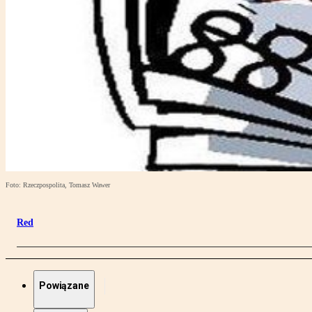
Foto: Rzeczpospolita, Tomasz Wawer
Red
Powiązane