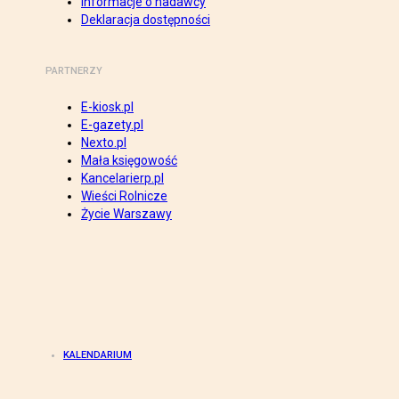
Informacje o nadawcy
Deklaracja dostępności
PARTNERZY
E-kiosk.pl
E-gazety.pl
Nexto.pl
Mała księgowość
Kancelarierp.pl
Wieści Rolnicze
Życie Warszawy
KALENDARIUM