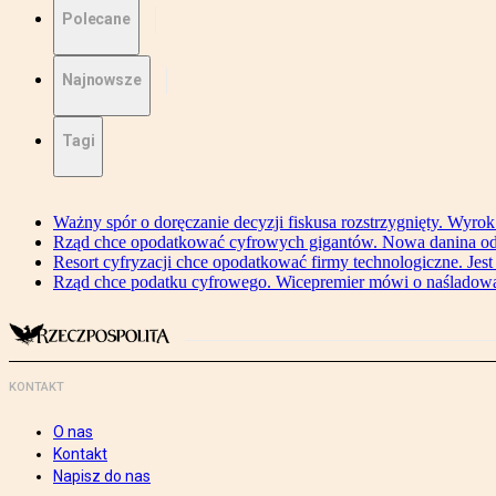
Polecane
Najnowsze
Tagi
Ważny spór o doręczanie decyzji fiskusa rozstrzygnięty. Wyr
Rząd chce opodatkować cyfrowych gigantów. Nowa danina od
Resort cyfryzacji chce opodatkować firmy technologiczne. Jest
Rząd chce podatku cyfrowego. Wicepremier mówi o naśladow
KONTAKT
O nas
Kontakt
Napisz do nas