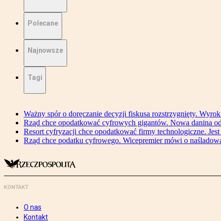
Polecane
Najnowsze
Tagi
Ważny spór o doręczanie decyzji fiskusa rozstrzygnięty. Wyr
Rząd chce opodatkować cyfrowych gigantów. Nowa danina od
Resort cyfryzacji chce opodatkować firmy technologiczne. Jest
Rząd chce podatku cyfrowego. Wicepremier mówi o naśladow
KONTAKT
O nas
Kontakt