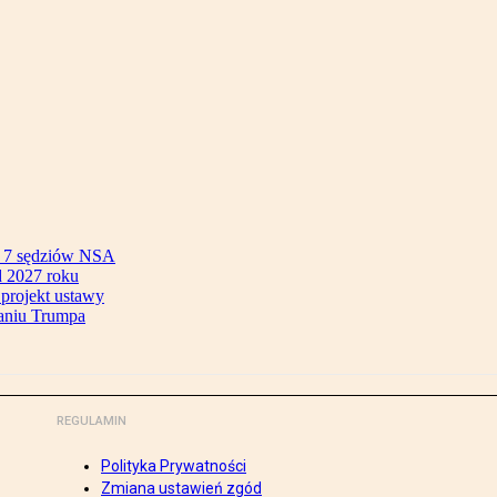
ok 7 sędziów NSA
 2027 roku
 projekt ustawy
aniu Trumpa
REGULAMIN
Polityka Prywatności
Zmiana ustawień zgód