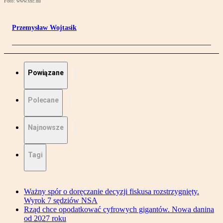
Foto: www.sxc.hu
Przemysław Wojtasik
Powiązane
Polecane
Najnowsze
Tagi
Ważny spór o doręczanie decyzji fiskusa rozstrzygnięty.
Wyrok 7 sędziów NSA
Rząd chce opodatkować cyfrowych gigantów. Nowa danina
od 2027 roku