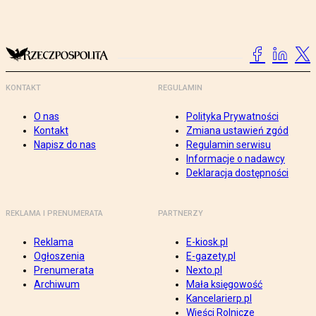
KONTAKT
REGULAMIN
O nas
Polityka Prywatności
Kontakt
Zmiana ustawień zgód
Napisz do nas
Regulamin serwisu
Informacje o nadawcy
Deklaracja dostępności
REKLAMA I PRENUMERATA
PARTNERZY
Reklama
E-kiosk.pl
Ogłoszenia
E-gazety.pl
Prenumerata
Nexto.pl
Archiwum
Mała księgowość
Kancelarierp.pl
Wieści Rolnicze