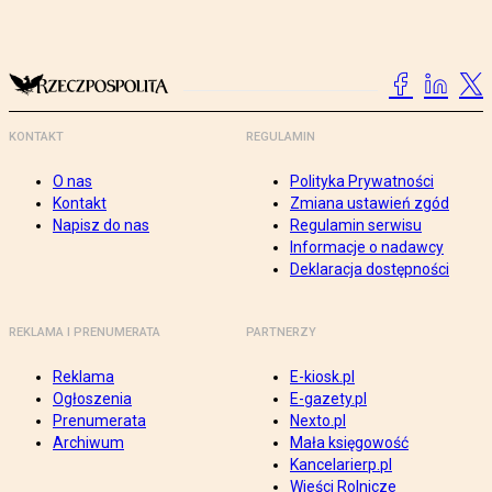
KONTAKT
REGULAMIN
O nas
Polityka Prywatności
Kontakt
Zmiana ustawień zgód
Napisz do nas
Regulamin serwisu
Informacje o nadawcy
Deklaracja dostępności
REKLAMA I PRENUMERATA
PARTNERZY
Reklama
E-kiosk.pl
Ogłoszenia
E-gazety.pl
Prenumerata
Nexto.pl
Archiwum
Mała księgowość
Kancelarierp.pl
Wieści Rolnicze