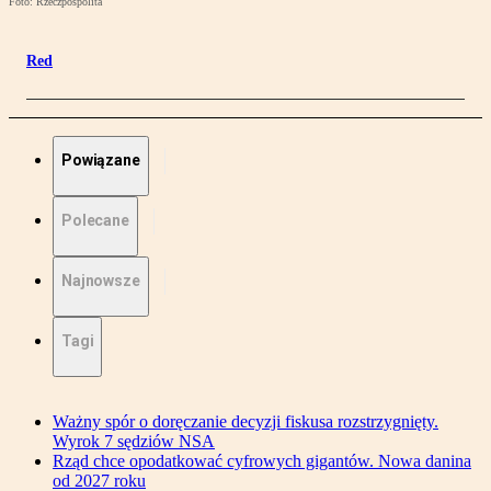
Foto: Rzeczpospolita
Red
Powiązane
Polecane
Najnowsze
Tagi
Ważny spór o doręczanie decyzji fiskusa rozstrzygnięty.
Wyrok 7 sędziów NSA
Rząd chce opodatkować cyfrowych gigantów. Nowa danina
od 2027 roku