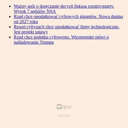
Ważny spór o doręczanie decyzji fiskusa rozstrzygnięty.
Wyrok 7 sędziów NSA
Rząd chce opodatkować cyfrowych gigantów. Nowa danina
od 2027 roku
Resort cyfryzacji chce opodatkować firmy technologiczne.
Jest projekt ustawy
Rząd chce podatku cyfrowego. Wicepremier mówi o
naśladowaniu Trumpa