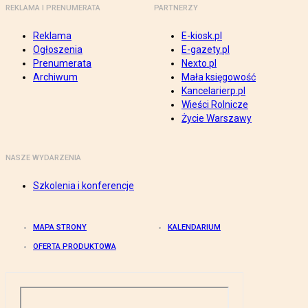
REKLAMA I PRENUMERATA
PARTNERZY
Reklama
E-kiosk.pl
Ogłoszenia
E-gazety.pl
Prenumerata
Nexto.pl
Archiwum
Mała księgowość
Kancelarierp.pl
Wieści Rolnicze
Życie Warszawy
NASZE WYDARZENIA
Szkolenia i konferencje
MAPA STRONY
KALENDARIUM
OFERTA PRODUKTOWA