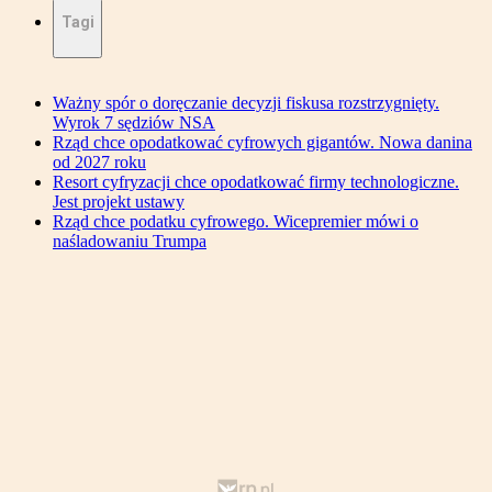
Tagi
Ważny spór o doręczanie decyzji fiskusa rozstrzygnięty.
Wyrok 7 sędziów NSA
Rząd chce opodatkować cyfrowych gigantów. Nowa danina
od 2027 roku
Resort cyfryzacji chce opodatkować firmy technologiczne.
Jest projekt ustawy
Rząd chce podatku cyfrowego. Wicepremier mówi o
naśladowaniu Trumpa