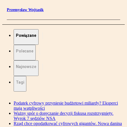
Przemysław Wojtasik
Powiązane
Polecane
Najnowsze
Tagi
Podatek cyfrowy przyniesie budżetowi miliardy? Eksperci
mają wątpliwości
Ważny spór o doręczanie decyzji fiskusa rozstrzygnięty.
Wyrok 7 sędziów NSA
Rząd chce opodatkować cyfrowych gigantów. Nowa danina