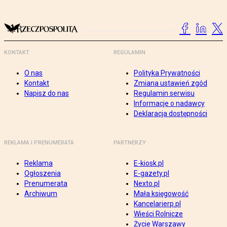
KONTAKT
REGULAMIN
O nas
Polityka Prywatności
Kontakt
Zmiana ustawień zgód
Napisz do nas
Regulamin serwisu
Informacje o nadawcy
Deklaracja dostępności
REKLAMA I PRENUMERATA
PARTNERZY
Reklama
E-kiosk.pl
Ogłoszenia
E-gazety.pl
Prenumerata
Nexto.pl
Archiwum
Mała księgowość
Kancelarierp.pl
Wieści Rolnicze
Życie Warszawy