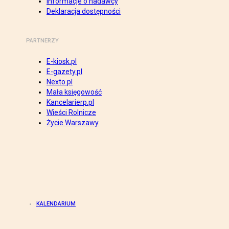
Informacje o nadawcy
Deklaracja dostępności
PARTNERZY
E-kiosk.pl
E-gazety.pl
Nexto.pl
Mała księgowość
Kancelarierp.pl
Wieści Rolnicze
Życie Warszawy
KALENDARIUM