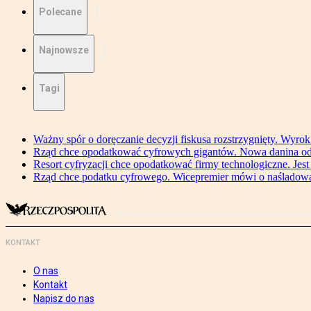
Polecane
Najnowsze
Tagi
Ważny spór o doręczanie decyzji fiskusa rozstrzygnięty. Wyr
Rząd chce opodatkować cyfrowych gigantów. Nowa danina od
Resort cyfryzacji chce opodatkować firmy technologiczne. Jest
Rząd chce podatku cyfrowego. Wicepremier mówi o naśladow
KONTAKT
O nas
Kontakt
Napisz do nas