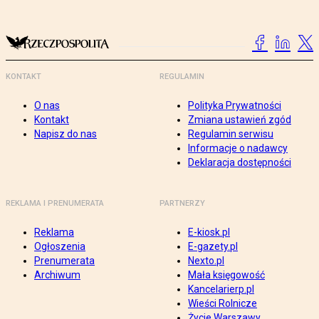
KONTAKT
REGULAMIN
O nas
Polityka Prywatności
Kontakt
Zmiana ustawień zgód
Napisz do nas
Regulamin serwisu
Informacje o nadawcy
Deklaracja dostępności
REKLAMA I PRENUMERATA
PARTNERZY
Reklama
E-kiosk.pl
Ogłoszenia
E-gazety.pl
Prenumerata
Nexto.pl
Archiwum
Mała księgowość
Kancelarierp.pl
Wieści Rolnicze
Życie Warszawy