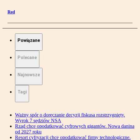
Red
Powiązane
Polecane
Najnowsze
Tagi
Ważny spór o doręczanie decyzji fiskusa rozstrzygnięty.
Wyrok 7 sędziów NSA
Rząd chce opodatkować cyfrowych gigantów. Nowa danina
od 2027 roku
Resort cyfryzacji chce opodatkować firmy technologiczne.