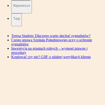
Najnowsze
Tagi
Teresa Siudem: Dlaczego warto słuchać sygnalistów?
Czego sprawa Szpitala Południowego uczy o ochronie
sygnalistów
Inwestycja na gruntach rolnych – wymogi prawne i
procedury
Kopiować czy nie? GIIF o zdalnej weryfikacji klienta