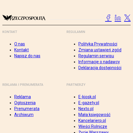
KONTAKT
REGULAMIN
O nas
Polityka Prywatności
Kontakt
Zmiana ustawień zgód
Napisz do nas
Regulamin serwisu
Informacje o nadawcy
Deklaracja dostępności
REKLAMA I PRENUMERATA
PARTNERZY
Reklama
E-kiosk.pl
Ogłoszenia
E-gazety.pl
Prenumerata
Nexto.pl
Archiwum
Mała księgowość
Kancelarierp.pl
Wieści Rolnicze
Życie Warszawy