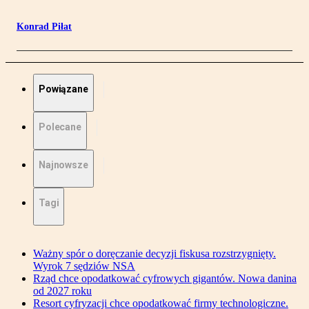
Konrad Piłat
Powiązane
Polecane
Najnowsze
Tagi
Ważny spór o doręczanie decyzji fiskusa rozstrzygnięty.
Wyrok 7 sędziów NSA
Rząd chce opodatkować cyfrowych gigantów. Nowa danina
od 2027 roku
Resort cyfryzacji chce opodatkować firmy technologiczne.