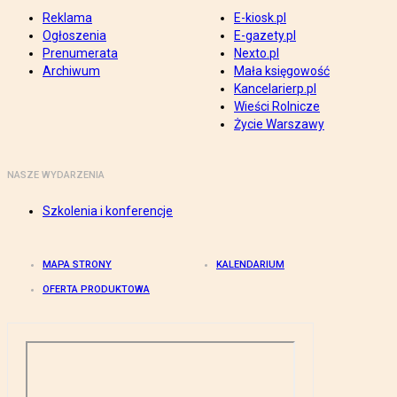
Reklama
E-kiosk.pl
Ogłoszenia
E-gazety.pl
Prenumerata
Nexto.pl
Archiwum
Mała księgowość
Kancelarierp.pl
Wieści Rolnicze
Życie Warszawy
NASZE WYDARZENIA
Szkolenia i konferencje
MAPA STRONY
KALENDARIUM
OFERTA PRODUKTOWA