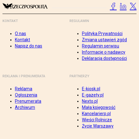
KONTAKT
REGULAMIN
O nas
Polityka Prywatności
Kontakt
Zmiana ustawień zgód
Napisz do nas
Regulamin serwisu
Informacje o nadawcy
Deklaracja dostępności
REKLAMA I PRENUMERATA
PARTNERZY
Reklama
E-kiosk.pl
Ogłoszenia
E-gazety.pl
Prenumerata
Nexto.pl
Archiwum
Mała księgowość
Kancelarierp.pl
Wieści Rolnicze
Życie Warszawy