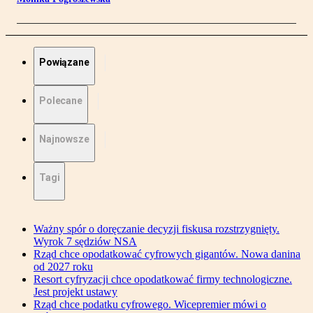
Powiązane
Polecane
Najnowsze
Tagi
Ważny spór o doręczanie decyzji fiskusa rozstrzygnięty.
Wyrok 7 sędziów NSA
Rząd chce opodatkować cyfrowych gigantów. Nowa danina
od 2027 roku
Resort cyfryzacji chce opodatkować firmy technologiczne.
Jest projekt ustawy
Rząd chce podatku cyfrowego. Wicepremier mówi o