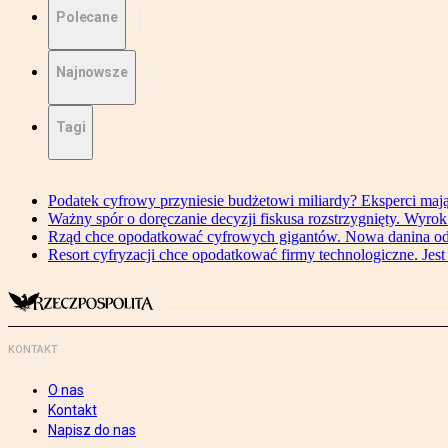
Polecane
Najnowsze
Tagi
Podatek cyfrowy przyniesie budżetowi miliardy? Eksperci maj
Ważny spór o doręczanie decyzji fiskusa rozstrzygnięty. Wyr
Rząd chce opodatkować cyfrowych gigantów. Nowa danina od
Resort cyfryzacji chce opodatkować firmy technologiczne. Jest
KONTAKT
O nas
Kontakt
Napisz do nas