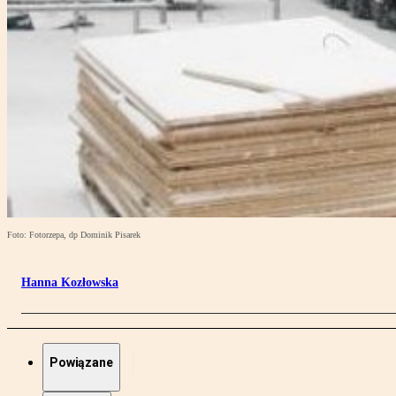
Foto: Fotorzepa, dp Dominik Pisarek
Hanna Kozłowska
Powiązane