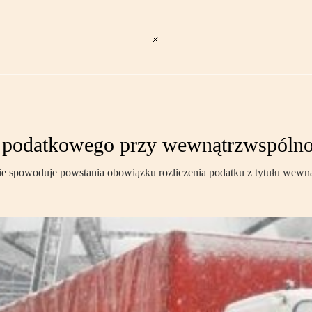
 podatkowego przy wewnątrzwspóln
nie spowoduje powstania obowiązku rozliczenia podatku z tytułu wew