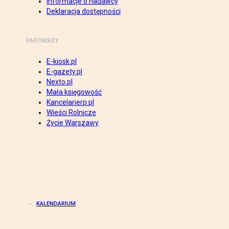
Informacje o nadawcy
Deklaracja dostępności
PARTNERZY
E-kiosk.pl
E-gazety.pl
Nexto.pl
Mała księgowość
Kancelarierp.pl
Wieści Rolnicze
Życie Warszawy
KALENDARIUM