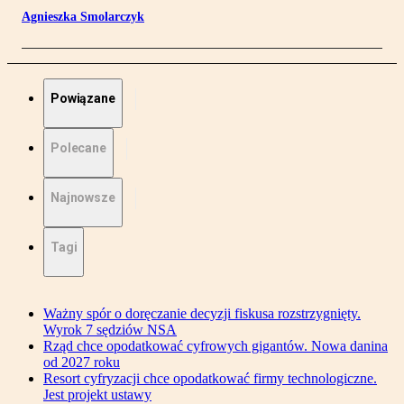
Agnieszka Smolarczyk
Powiązane
Polecane
Najnowsze
Tagi
Ważny spór o doręczanie decyzji fiskusa rozstrzygnięty.
Wyrok 7 sędziów NSA
Rząd chce opodatkować cyfrowych gigantów. Nowa danina
od 2027 roku
Resort cyfryzacji chce opodatkować firmy technologiczne.
Jest projekt ustawy