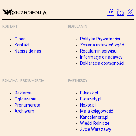
KONTAKT
REGULAMIN
O nas
Polityka Prywatności
Kontakt
Zmiana ustawień zgód
Napisz do nas
Regulamin serwisu
Informacje o nadawcy
Deklaracja dostępności
REKLAMA I PRENUMERATA
PARTNERZY
Reklama
E-kiosk.pl
Ogłoszenia
E-gazety.pl
Prenumerata
Nexto.pl
Archiwum
Mała księgowość
Kancelarierp.pl
Wieści Rolnicze
Życie Warszawy