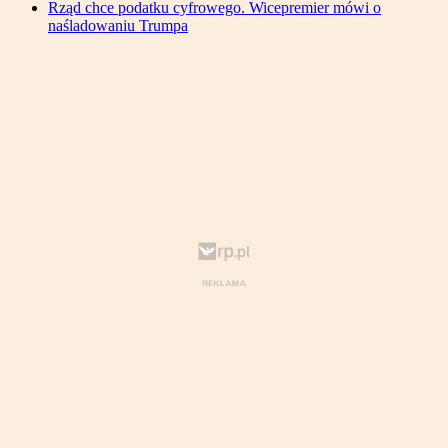
Rząd chce podatku cyfrowego. Wicepremier mówi o
naśladowaniu Trumpa