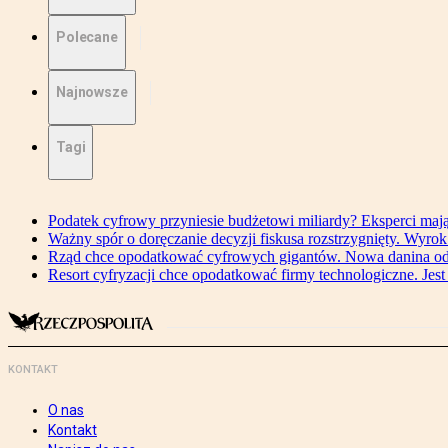
Polecane
Najnowsze
Tagi
Podatek cyfrowy przyniesie budżetowi miliardy? Eksperci maj
Ważny spór o doręczanie decyzji fiskusa rozstrzygnięty. Wyr
Rząd chce opodatkować cyfrowych gigantów. Nowa danina od
Resort cyfryzacji chce opodatkować firmy technologiczne. Jest
KONTAKT
O nas
Kontakt