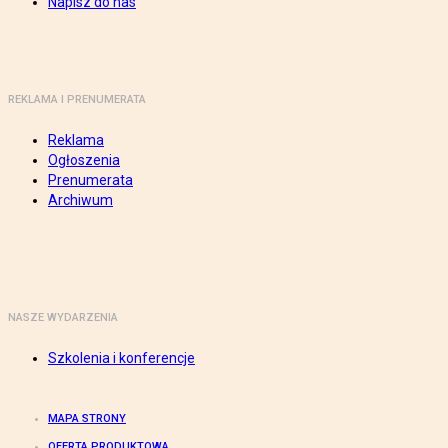
Napisz do nas
REKLAMA I PRENUMERATA
Reklama
Ogłoszenia
Prenumerata
Archiwum
NASZE WYDARZENIA
Szkolenia i konferencje
MAPA STRONY
OFERTA PRODUKTOWA