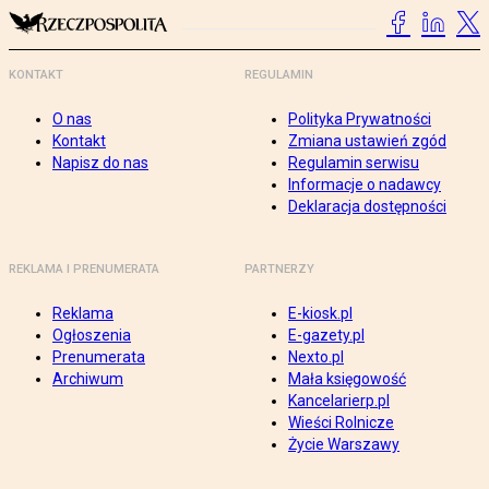
KONTAKT
REGULAMIN
O nas
Polityka Prywatności
Kontakt
Zmiana ustawień zgód
Napisz do nas
Regulamin serwisu
Informacje o nadawcy
Deklaracja dostępności
REKLAMA I PRENUMERATA
PARTNERZY
Reklama
E-kiosk.pl
Ogłoszenia
E-gazety.pl
Prenumerata
Nexto.pl
Archiwum
Mała księgowość
Kancelarierp.pl
Wieści Rolnicze
Życie Warszawy