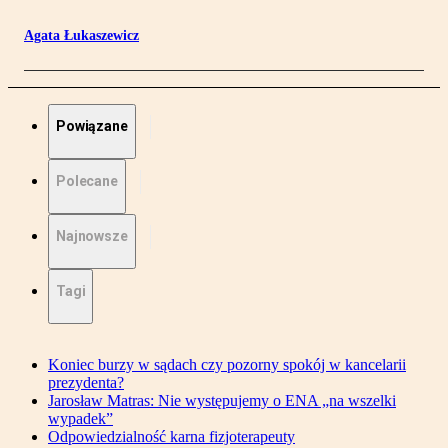
Agata Łukaszewicz
Powiązane
Polecane
Najnowsze
Tagi
Koniec burzy w sądach czy pozorny spokój w kancelarii
prezydenta?
Jarosław Matras: Nie występujemy o ENA „na wszelki
wypadek”
Odpowiedzialność karna fizjoterapeuty