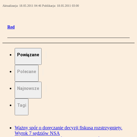
Aktualizacja:
18.05.2011 04:46
Publikacja:
18.05.2011 03:00
Red
Powiązane
Polecane
Najnowsze
Tagi
Ważny spór o doręczanie decyzji fiskusa rozstrzygnięty.
Wyrok 7 sędziów NSA