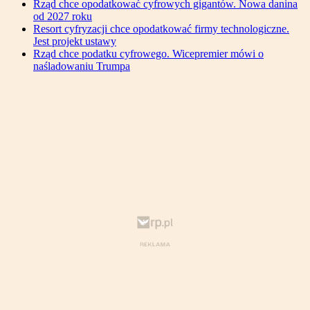
Rząd chce opodatkować cyfrowych gigantów. Nowa danina
od 2027 roku
Resort cyfryzacji chce opodatkować firmy technologiczne.
Jest projekt ustawy
Rząd chce podatku cyfrowego. Wicepremier mówi o
naśladowaniu Trumpa