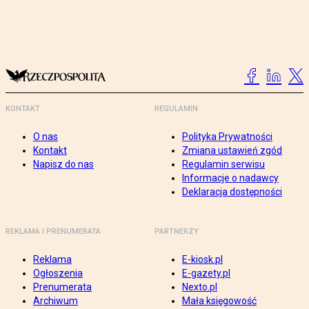
KONTAKT
REGULAMIN
O nas
Polityka Prywatności
Kontakt
Zmiana ustawień zgód
Napisz do nas
Regulamin serwisu
Informacje o nadawcy
Deklaracja dostępności
REKLAMA I PRENUMERATA
PARTNERZY
Reklama
E-kiosk.pl
Ogłoszenia
E-gazety.pl
Prenumerata
Nexto.pl
Archiwum
Mała księgowość