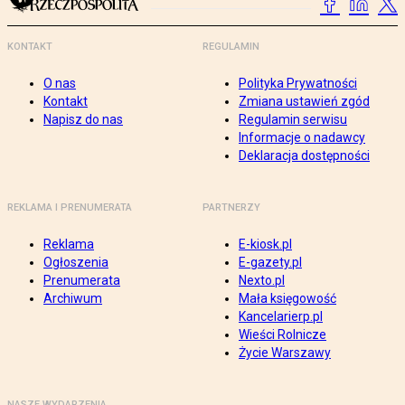
KONTAKT
REGULAMIN
O nas
Polityka Prywatności
Kontakt
Zmiana ustawień zgód
Napisz do nas
Regulamin serwisu
Informacje o nadawcy
Deklaracja dostępności
REKLAMA I PRENUMERATA
PARTNERZY
Reklama
E-kiosk.pl
Ogłoszenia
E-gazety.pl
Prenumerata
Nexto.pl
Archiwum
Mała księgowość
Kancelarierp.pl
Wieści Rolnicze
Życie Warszawy
NASZE WYDARZENIA