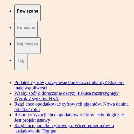
Powiązane
Polecane
Najnowsze
Tagi
Podatek cyfrowy przyniesie budżetowi miliardy? Eksperci
mają wątpliwości
Ważny spór o doręczanie decyzji fiskusa rozstrzygnięty.
Wyrok 7 sędziów NSA
Rząd chce opodatkować cyfrowych gigantów. Nowa danina
od 2027 roku
Resort cyfryzacji chce opodatkować firmy technologiczne.
Jest projekt ustawy
Rząd chce podatku cyfrowego. Wicepremier mówi o
naśladowaniu Trumpa