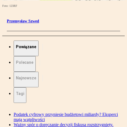
Foto: 123RF
Przemysław Szwed
Powiązane
Polecane
Najnowsze
Tagi
Podatek cyfrowy przyniesie budżetowi miliardy? Eksperci
mają wątpliwości
Ważny spór o doręczanie decyzji fiskusa rozstrzygnięty.