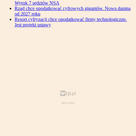
Wyrok 7 sędziów NSA
Rząd chce opodatkować cyfrowych gigantów. Nowa danina
od 2027 roku
Resort cyfryzacji chce opodatkować firmy technologiczne.
Jest projekt ustawy