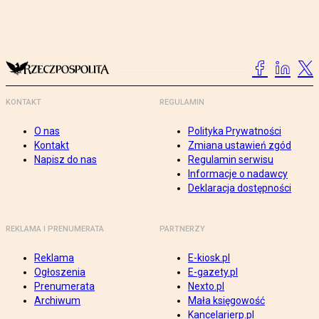
KONTAKT
REGULAMIN
O nas
Polityka Prywatności
Kontakt
Zmiana ustawień zgód
Napisz do nas
Regulamin serwisu
Informacje o nadawcy
Deklaracja dostępności
REKLAMA I PRENUMERATA
PARTNERZY
Reklama
E-kiosk.pl
Ogłoszenia
E-gazety.pl
Prenumerata
Nexto.pl
Archiwum
Mała księgowość
Kancelarierp.pl