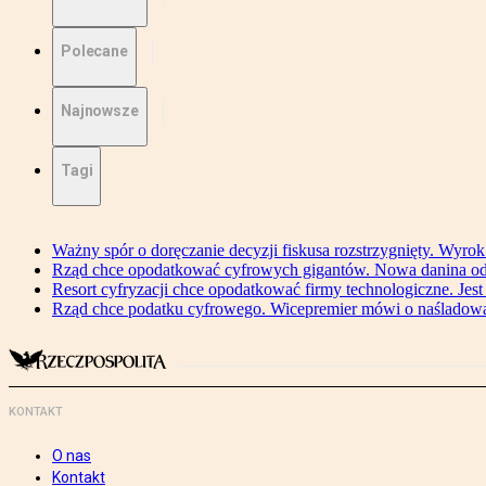
Polecane
Najnowsze
Tagi
Ważny spór o doręczanie decyzji fiskusa rozstrzygnięty. Wyr
Rząd chce opodatkować cyfrowych gigantów. Nowa danina od
Resort cyfryzacji chce opodatkować firmy technologiczne. Jest
Rząd chce podatku cyfrowego. Wicepremier mówi o naśladow
KONTAKT
O nas
Kontakt