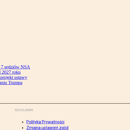
ok 7 sędziów NSA
 2027 roku
 projekt ustawy
aniu Trumpa
REGULAMIN
Polityka Prywatności
Zmiana ustawień zgód