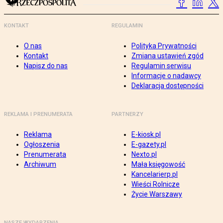
KONTAKT
REGULAMIN
O nas
Polityka Prywatności
Kontakt
Zmiana ustawień zgód
Napisz do nas
Regulamin serwisu
Informacje o nadawcy
Deklaracja dostępności
REKLAMA I PRENUMERATA
PARTNERZY
Reklama
E-kiosk.pl
Ogłoszenia
E-gazety.pl
Prenumerata
Nexto.pl
Archiwum
Mała księgowość
Kancelarierp.pl
Wieści Rolnicze
Życie Warszawy
NASZE WYDARZENIA