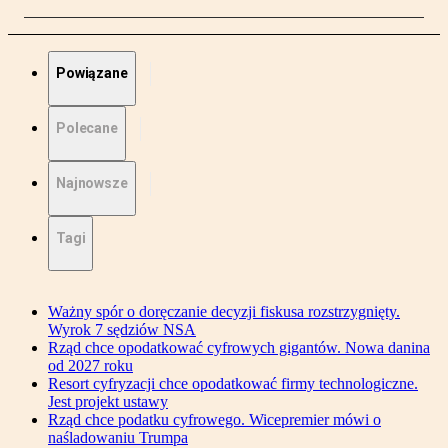
Powiązane
Polecane
Najnowsze
Tagi
Ważny spór o doręczanie decyzji fiskusa rozstrzygnięty.
Wyrok 7 sędziów NSA
Rząd chce opodatkować cyfrowych gigantów. Nowa danina
od 2027 roku
Resort cyfryzacji chce opodatkować firmy technologiczne.
Jest projekt ustawy
Rząd chce podatku cyfrowego. Wicepremier mówi o
naśladowaniu Trumpa