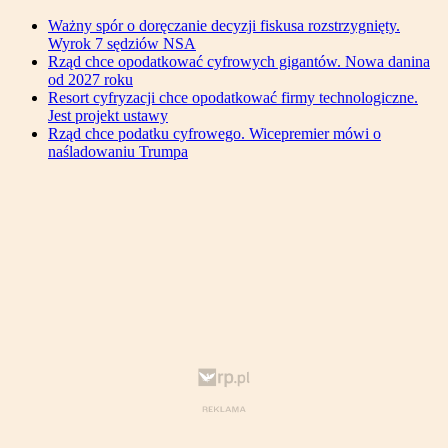
Ważny spór o doręczanie decyzji fiskusa rozstrzygnięty.
Wyrok 7 sędziów NSA
Rząd chce opodatkować cyfrowych gigantów. Nowa danina
od 2027 roku
Resort cyfryzacji chce opodatkować firmy technologiczne.
Jest projekt ustawy
Rząd chce podatku cyfrowego. Wicepremier mówi o
naśladowaniu Trumpa