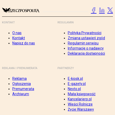
KONTAKT
REGULAMIN
O nas
Polityka Prywatności
Kontakt
Zmiana ustawień zgód
Napisz do nas
Regulamin serwisu
Informacje o nadawcy
Deklaracja dostępności
REKLAMA I PRENUMERATA
PARTNERZY
Reklama
E-kiosk.pl
Ogłoszenia
E-gazety.pl
Prenumerata
Nexto.pl
Archiwum
Mała księgowość
Kancelarierp.pl
Wieści Rolnicze
Życie Warszawy