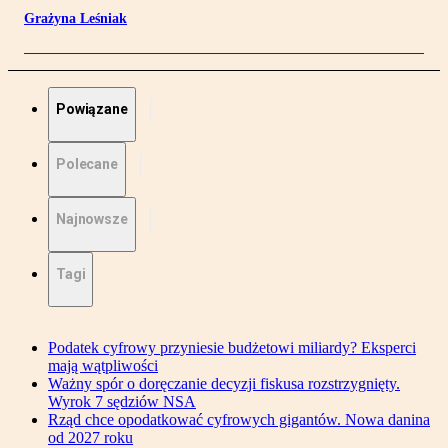
Grażyna Leśniak
Powiązane
Polecane
Najnowsze
Tagi
Podatek cyfrowy przyniesie budżetowi miliardy? Eksperci
mają wątpliwości
Ważny spór o doręczanie decyzji fiskusa rozstrzygnięty.
Wyrok 7 sędziów NSA
Rząd chce opodatkować cyfrowych gigantów. Nowa danina
od 2027 roku