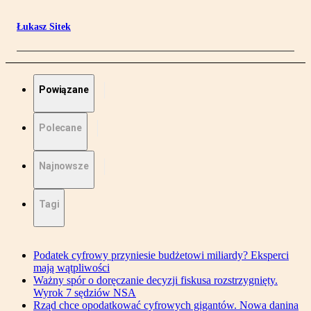
Łukasz Sitek
Powiązane
Polecane
Najnowsze
Tagi
Podatek cyfrowy przyniesie budżetowi miliardy? Eksperci
mają wątpliwości
Ważny spór o doręczanie decyzji fiskusa rozstrzygnięty.
Wyrok 7 sędziów NSA
Rząd chce opodatkować cyfrowych gigantów. Nowa danina