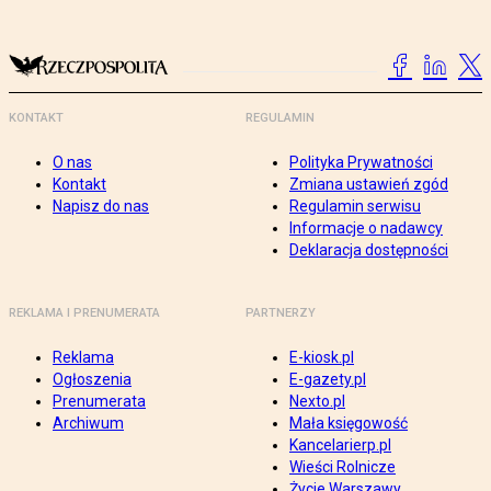
KONTAKT
REGULAMIN
O nas
Polityka Prywatności
Kontakt
Zmiana ustawień zgód
Napisz do nas
Regulamin serwisu
Informacje o nadawcy
Deklaracja dostępności
REKLAMA I PRENUMERATA
PARTNERZY
Reklama
E-kiosk.pl
Ogłoszenia
E-gazety.pl
Prenumerata
Nexto.pl
Archiwum
Mała księgowość
Kancelarierp.pl
Wieści Rolnicze
Życie Warszawy